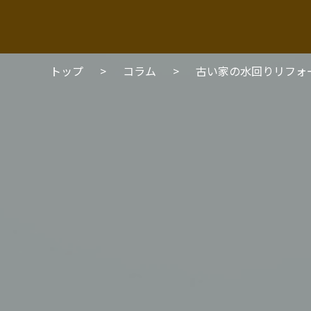
トップ
>
コラム
>
古い家の水回りリフォ