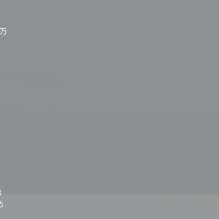
万
希
め